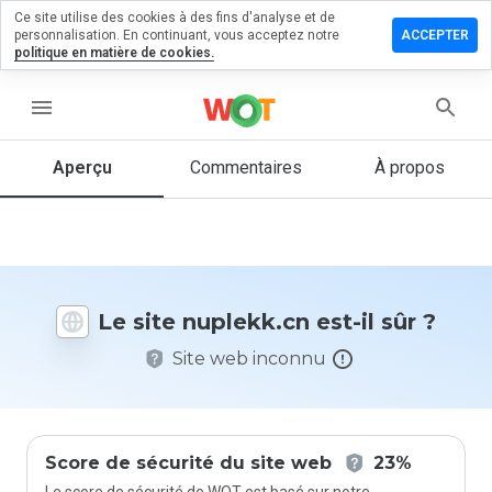
Ce site utilise des cookies à des fins d'analyse et de
sser un
personnalisation. En continuant, vous acceptez notre
ACCEPTER
mmentaire
politique en matière de cookies.
lekk.cn
menu
Aperçu
Commentaires
À propos
Quelle
note entre
1 et 5
donneriez-
vous à ce
Le site nuplekk.cn est-il sûr ?
site ?
Site web inconnu
Score de sécurité du site web
23%