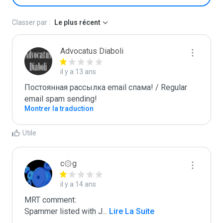
Classer par :
Le plus récent
Advocatus Diaboli
il y a 13 ans
Постоянная рассылка email спама! / Regular 
email spam sending!
Montrer la traduction
Utile
c۞g
il y a 14 ans
MRT comment:

Spammer listed with J
...
 Lire La Suite