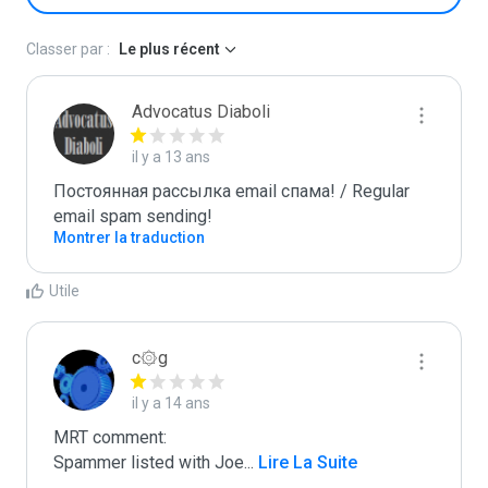
Classer par :
Le plus récent
Advocatus Diaboli
il y a 13 ans
Постоянная рассылка email спама! / Regular 
email spam sending!
Montrer la traduction
Utile
c۞g
il y a 14 ans
MRT comment:

Spammer listed with Joe
...
 Lire La Suite