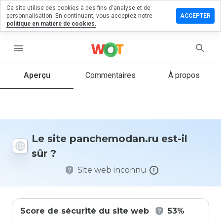
Ce site utilise des cookies à des fins d'analyse et de
ser un
personnalisation. En continuant, vous acceptez notre
ACCEPTER
entaire
politique en matière de cookies.
hemodan.ru
menu
Aperçu
Commentaires
À propos
Quelle
note entre
1 et 5
donneriez-
vous à ce
Le site panchemodan.ru est-il
site ?
sûr ?
Site web inconnu
Score de sécurité du site web
53%