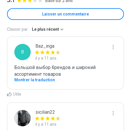
3.1
Basé sur 2 avis
Laisser un commentaire
Classer par :
Le plus récent
Baz_inga
B
il y a 11 ans
Большой выбор брендов и широкий 
ассортимент товаров
Montrer la traduction
Utile
sicilian22
il y a 11 ans