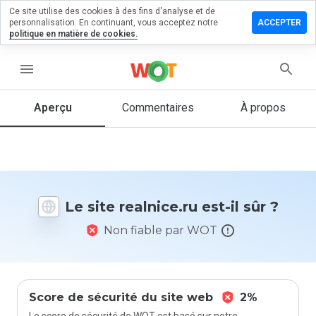
Ce site utilise des cookies à des fins d'analyse et de
sser un
personnalisation. En continuant, vous acceptez notre
ACCEPTER
mmentaire
politique en matière de cookies.
lnice.ru
menu
Aperçu
Commentaires
À propos
Quelle
note entre
1 et 5
donneriez-
vous à ce
Le site realnice.ru est-il sûr ?
site ?
Non fiable par WOT
Score de sécurité du site web
2%