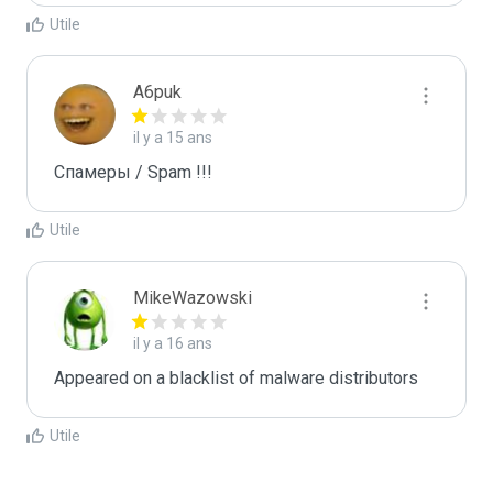
Utile
A6puk
il y a 15 ans
Спамеры / Spam !!!
Utile
MikeWazowski
il y a 16 ans
Appeared on a blacklist of malware distributors
Utile