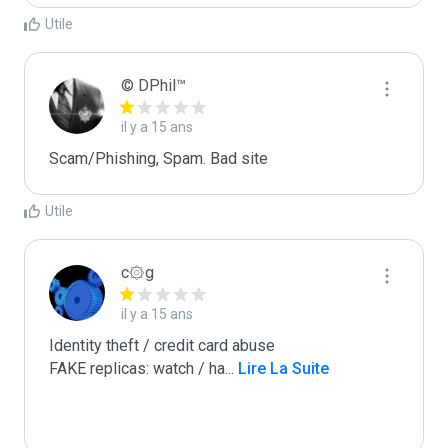
Utile
© DPhil™
il y a 15 ans
Scam/Phishing, Spam. Bad site
Utile
c۞g
il y a 15 ans
Identity theft / credit card abuse

FAKE replicas: watch / ha
...
 Lire La Suite