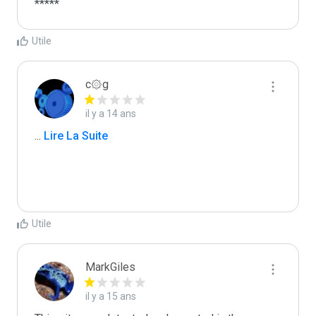
*****
Utile
c۞g
il y a 14 ans
...
 Lire La Suite
Utile
MarkGiles
il y a 15 ans