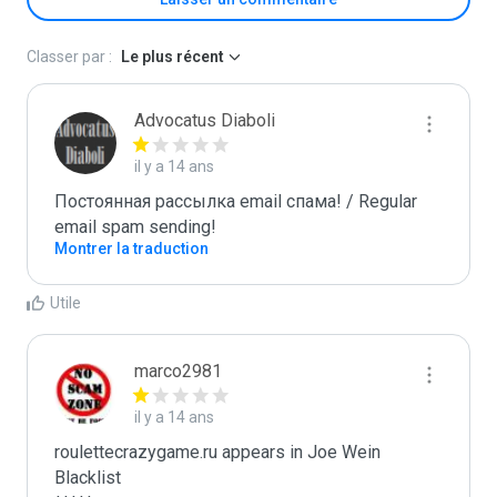
Classer par :
Le plus récent
Advocatus Diaboli
il y a 14 ans
Постоянная рассылка email спама! / Regular 
email spam sending!
Montrer la traduction
Utile
marco2981
il y a 14 ans
roulettecrazygame.ru appears in Joe Wein 
Blacklist
