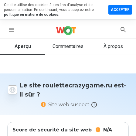
Ce site utilise des cookies à des fins d'analyse et de
 un
personnalisation. En continuant, vous acceptez notre
ACCEPTER
taire sur
politique en matière de cookies.
ecrazygame.ru
menu
Aperçu
Commentaires
À propos
Quelle
note entre
1 et 5
donneriez-
vous à ce
site ?
Le site roulettecrazygame.ru est-
il sûr ?
Site web suspect
Score de sécurité du site web
N/A