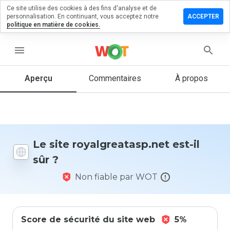
Ce site utilise des cookies à des fins d'analyse et de
er un
personnalisation. En continuant, vous acceptez notre
ACCEPTER
ntaire sur
politique en matière de cookies.
greatasp.net
menu
Aperçu
Commentaires
À propos
Quelle
note entre
1 et 5
donneriez-
vous à ce
site ?
Le site royalgreatasp.net est-il
sûr ?
Non fiable par WOT
Score de sécurité du site web
5%