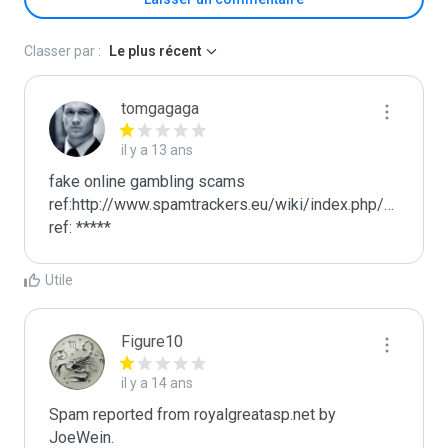
Classer par :
Le plus récent
tomgagaga
il y a 13 ans
fake online gambling scams

ref:http://www.spamtrackers.eu/wiki/index.php/Gamblin
ref: *****
Utile
Figure10
il y a 14 ans
Spam reported from royalgreatasp.net by 
JoeWein.