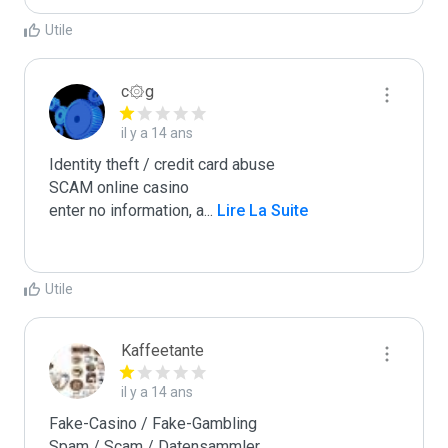
Utile
c۞g
il y a 14 ans
Identity theft / credit card abuse

SCAM online casino

enter no information, a
...
 Lire La Suite
Utile
Kaffeetante
il y a 14 ans
Fake-Casino / Fake-Gambling

Spam / Scam / Datensammler.
