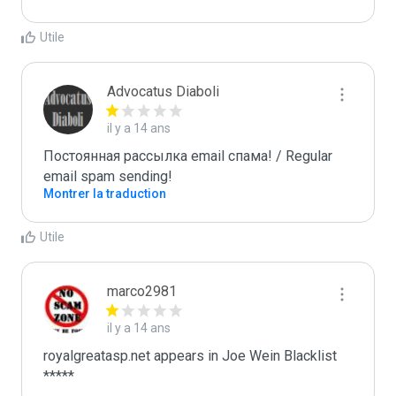
Utile
Advocatus Diaboli
il y a 14 ans
Постоянная рассылка email спама! / Regular 
email spam sending!
Montrer la traduction
Utile
marco2981
il y a 14 ans
royalgreatasp.net appears in Joe Wein Blacklist

*****