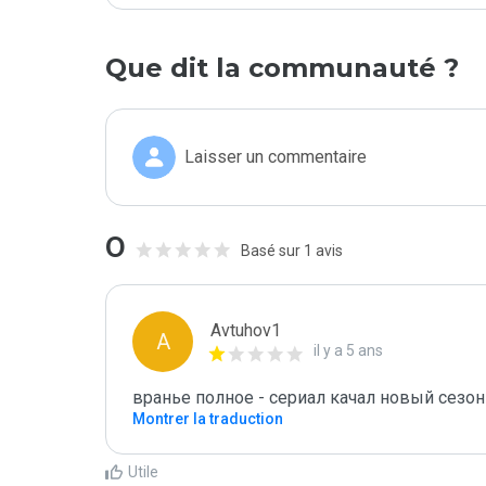
Que dit la communauté ?
Laisser un commentaire
0
Basé sur 1 avis
Avtuhov1
A
il y a 5 ans
вранье полное - сериал качал новый сезон 
Montrer la traduction
Utile