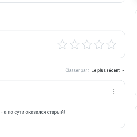
Classer par :
Le plus récent
- а по сути оказался старый!