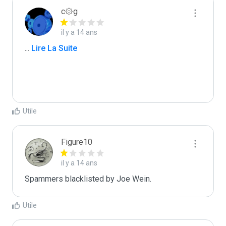
c۞g
il y a 14 ans
...
 Lire La Suite
Utile
Figure10
il y a 14 ans
Spammers blacklisted by Joe Wein.
Utile