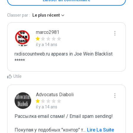
Classer par :
Le plus récent
marco2981
il y a 14 ans
rxdiscountweb.ru appears in Joe Wein Blacklist

*****
Utile
Advocatus Diaboli
il y a 14 ans
Рассылка email спама! / Email spam sending! 

Покупая у подобных "контор" т
...
 Lire La Suite