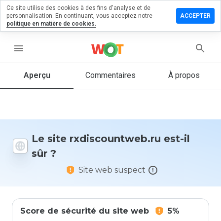
Ce site utilise des cookies à des fins d'analyse et de
er un
personnalisation. En continuant, vous acceptez notre
ACCEPTER
entaire sur
politique en matière de cookies.
countweb.ru
menu
Aperçu
Commentaires
À propos
Quelle
note entre
1 et 5
donneriez-
vous à ce
site ?
Le site rxdiscountweb.ru est-il
sûr ?
Site web suspect
Score de sécurité du site web
5%