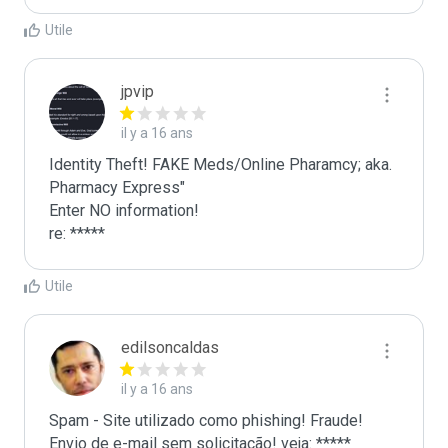
Utile
jpvip
il y a 16 ans
Identity Theft! FAKE Meds/Online Pharamcy; aka. 
Pharmacy Express"

Enter NO information!

re: *****
Utile
edilsoncaldas
il y a 16 ans
Spam - Site utilizado como phishing! Fraude! 
Envio de e-mail sem solicitação! veja: *****