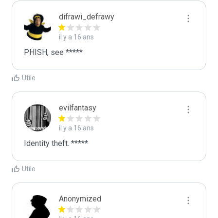
difrawi_defrawy
il y a 16 ans
PHISH, see *****
Utile
evilfantasy
il y a 16 ans
Identity theft. *****
Utile
Anonymized