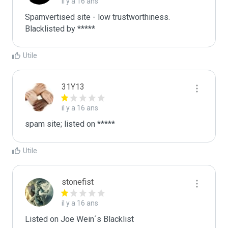
il y a 16 ans
Spamvertised site - low trustworthiness. 
Blacklisted by ***** 
Utile
31Y13
il y a 16 ans
spam site; listed on *****
Utile
stonefist
il y a 16 ans
Listed on Joe Wein´s Blacklist