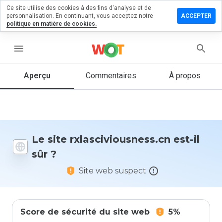
Ce site utilise des cookies à des fins d'analyse et de
r un
personnalisation. En continuant, vous acceptez notre
ACCEPTER
taire sur
politique en matière de cookies.
iviousness.cn
menu
Aperçu
Commentaires
À propos
Quelle
note entre
1 et 5
donneriez-
vous à ce
site ?
Le site rxlasciviousness.cn est-il
sûr ?
Site web suspect
Score de sécurité du site web
5%