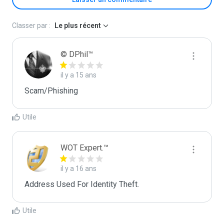
Classer par :
Le plus récent
© DPhil™
il y a 15 ans
Scam/Phishing
Utile
WOT Expert.™
il y a 16 ans
Address Used For Identity Theft.
Utile