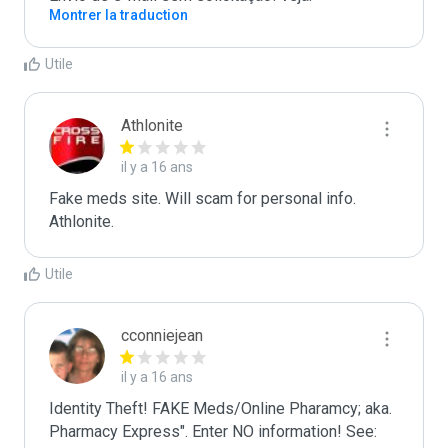
Montrer la traduction
Utile
Athlonite
il y a 16 ans
Fake meds site. Will scam for personal info.

Athlonite.
Utile
cconniejean
il y a 16 ans
Identity Theft! FAKE Meds/Online Pharamcy; aka. 
Pharmacy Express". Enter NO information! See: 