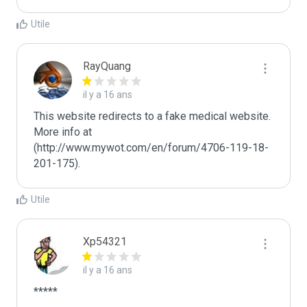
Utile
RayQuang
il y a 16 ans
This website redirects to a fake medical website.  
More info at 
(http://www.mywot.com/en/forum/4706-119-18-
201-175).
Utile
Xp54321
il y a 16 ans
*****