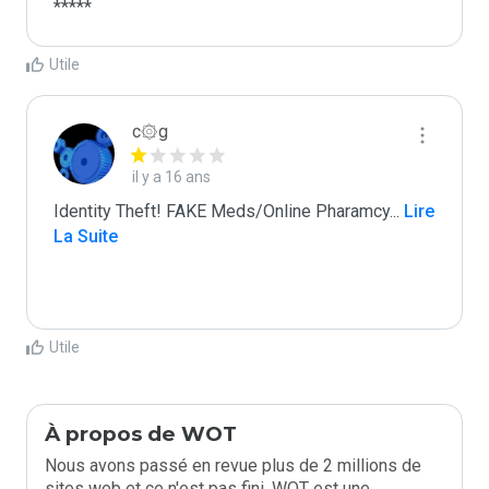
*****
Utile
c۞g
il y a 16 ans
Identity Theft! FAKE Meds/Online Pharamcy
...
 Lire 
La Suite
Utile
À propos de WOT
Nous avons passé en revue plus de 2 millions de
sites web et ce n'est pas fini. WOT est une