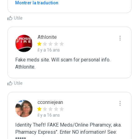
Montrer la traduction
Utile
Athlonite
il y a 16 ans
Fake meds site. Will scam for personal info.

Athlonite.
Utile
cconniejean
il y a 16 ans
Identity Theft! FAKE Meds/Online Pharamcy; aka. 
Pharmacy Express". Enter NO information! See: 