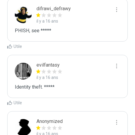
difrawi_defrawy
il y a 16 ans
PHISH, see *****
Utile
evilfantasy
il y a 16 ans
Identity theft. *****
Utile
Anonymized
il y a 16 ans