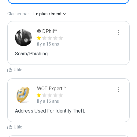
Classer par :
Le plus récent
© DPhil™
il y a 15 ans
Scam/Phishing
Utile
WOT Expert.™
il y a 16 ans
Address Used For Identity Theft.
Utile