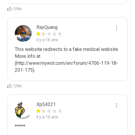
Utile
RayQuang
il y a 16 ans
This website redirects to a fake medical website.  
More info at 
(http://www.mywot.com/en/forum/4706-119-18-
201-175).
Utile
Xp54321
il y a 16 ans
*****