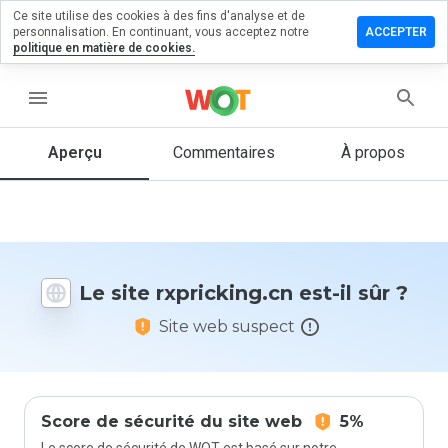
Ce site utilise des cookies à des fins d'analyse et de
sser un
personnalisation. En continuant, vous acceptez notre
ACCEPTER
mmentaire
politique en matière de cookies.
ricking.cn
menu
Aperçu
Commentaires
À propos
Quelle
note entre
1 et 5
donneriez-
vous à ce
Le site rxpricking.cn est-il sûr ?
site ?
Site web suspect
Score de sécurité du site web
5%