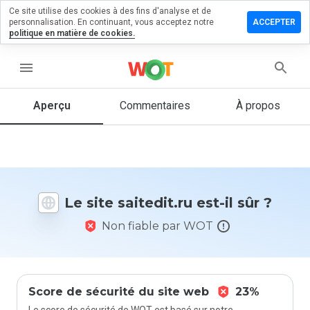
Ce site utilise des cookies à des fins d'analyse et de
sser un
personnalisation. En continuant, vous acceptez notre
ACCEPTER
mmentaire
politique en matière de cookies.
tedit.ru
menu
Aperçu
Commentaires
À propos
Quelle
note entre
1 et 5
donneriez-
vous à ce
Le site saitedit.ru est-il sûr ?
site ?
Non fiable par WOT
Score de sécurité du site web
23%