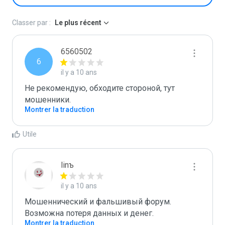
Classer par :
Le plus récent
6560502
6
il y a 10 ans
Не рекомендую, обходите стороной, тут 
мошенники.
Montrer la traduction
Utile
linъ
il y a 10 ans
Мошеннический и фальшивый форум. 
Возможна потеря данных и денег.
Montrer la traduction