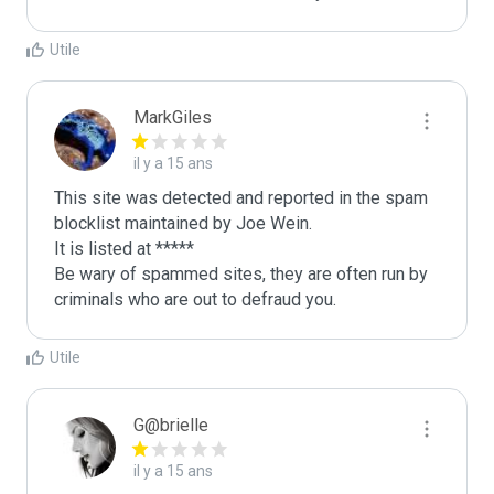
Utile
MarkGiles
il y a 15 ans
This site was detected and reported in the spam 
blocklist maintained by Joe Wein.

It is listed at *****

Be wary of spammed sites, they are often run by 
criminals who are out to defraud you.
Utile
G@brielle
il y a 15 ans