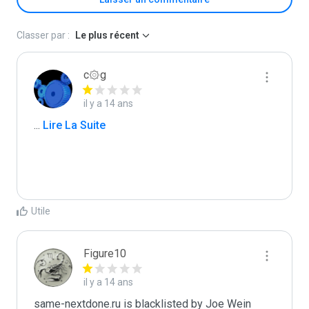
Classer par :
Le plus récent
c۞g
il y a 14 ans
...
 Lire La Suite
Utile
Figure10
il y a 14 ans
same-nextdone.ru is blacklisted by Joe Wein 