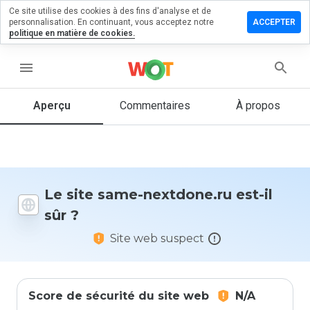
Ce site utilise des cookies à des fins d'analyse et de
sser un
personnalisation. En continuant, vous acceptez notre
ACCEPTER
mmentaire
politique en matière de cookies.
 same-
tdone.ru
menu
Aperçu
Commentaires
À propos
Quelle
note entre
1 et 5
donneriez-
vous à ce
Le site same-nextdone.ru est-il
site ?
sûr ?
Site web suspect
Score de sécurité du site web
N/A