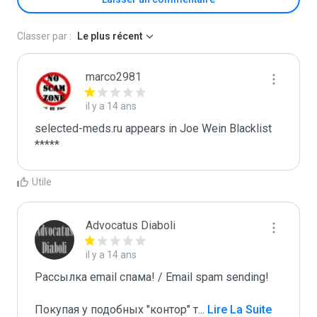
Classer par :
Le plus récent
marco2981
il y a 14 ans
selected-meds.ru appears in Joe Wein Blacklist

*****
Utile
Advocatus Diaboli
il y a 14 ans
Рассылка email спама! / Email spam sending! 

Покупая у подобных "контор" т
...
 Lire La Suite