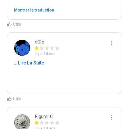
Montrer la traduction
Utile
c۞g
il y a 14 ans
...
 Lire La Suite
Utile
Figure10
il y a 14 ans