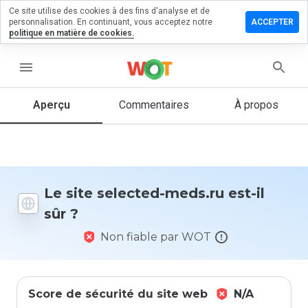
Ce site utilise des cookies à des fins d'analyse et de
sser un
personnalisation. En continuant, vous acceptez notre
ACCEPTER
mmentaire
politique en matière de cookies.
ected-
menu
s.ru
Aperçu
Commentaires
À propos
Quelle
note entre
1 et 5
donneriez-
Le site selected-meds.ru est-il
vous à ce
sûr ?
site ?
Non fiable par WOT
Score de sécurité du site web
N/A