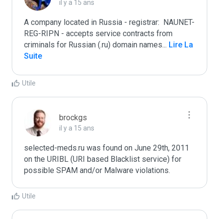
il y a 15 ans
A company located in Russia - registrar:  NAUNET-
REG-RIPN - accepts service contracts from 
criminals for Russian (.ru) domain names
...
 Lire La 
Suite
Utile
brockgs
il y a 15 ans
selected-meds.ru was found on June 29th, 2011 
on the URIBL (URI based Blacklist service) for 
Utile