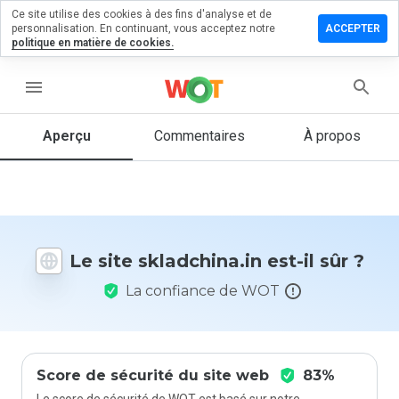
Ce site utilise des cookies à des fins d'analyse et de
sser un
personnalisation. En continuant, vous acceptez notre
ACCEPTER
mmentaire
politique en matière de cookies.
adchina.in
menu
Aperçu
Commentaires
À propos
Quelle
note entre
1 et 5
donneriez-
vous à ce
Le site skladchina.in est-il sûr ?
site ?
La confiance de WOT
Score de sécurité du site web
83%