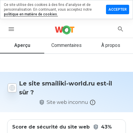
Ce site utilise des cookies à des fins d'analyse et de
sser un
personnalisation. En continuant, vous acceptez notre
ACCEPTER
mmentaire
politique en matière de cookies.
 smailiki-
ld.ru
menu
Aperçu
Commentaires
À propos
Quelle
note entre
1 et 5
donneriez-
vous à ce
Le site smailiki-world.ru est-il
site ?
sûr ?
Site web inconnu
Score de sécurité du site web
43%