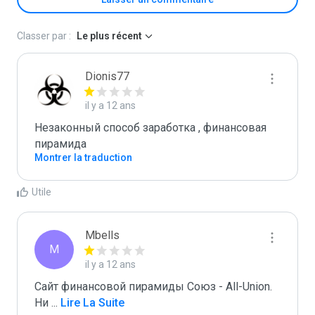
Classer par :
Le plus récent
Dionis77
il y a 12 ans
Незаконный способ заработка , финансовая 
пирамида 
Montrer la traduction
Utile
Mbells
M
il y a 12 ans
Сайт финансовой пирамиды Союз - All-Union.

Ни 
...
 Lire La Suite