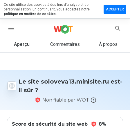
Ce site utilise des cookies à des fins d'analyse et de
 un
personnalisation. En continuant, vous acceptez notre
ACCEPTER
aire sur
politique en matière de cookies.
13.minisite.ru
menu
Aperçu
Commentaires
À propos
Quelle
note entre
1 et 5
donneriez-
vous à ce
site ?
Le site soloveva13.minisite.ru est-
il sûr ?
Non fiable par WOT
Score de sécurité du site web
8%