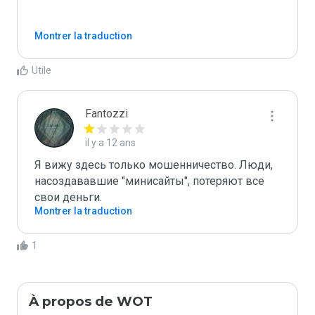
Montrer la traduction
Utile
Fantozzi
il y a 12 ans
Я вижу здесь только мошенничество. Люди, 
насоздававшие "минисайты", потеряют все 
свои деньги. 
Montrer la traduction
1
À propos de WOT