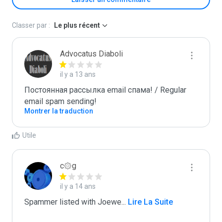
Classer par :
Le plus récent
Advocatus Diaboli
il y a 13 ans
Постоянная рассылка email спама! / Regular 
email spam sending!
Montrer la traduction
Utile
c۞g
il y a 14 ans
Spammer listed with Joewe
...
 Lire La Suite