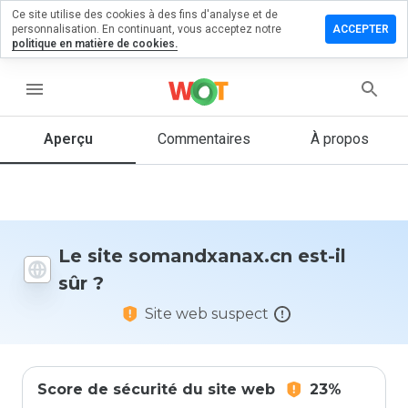
Ce site utilise des cookies à des fins d'analyse et de
er un
personnalisation. En continuant, vous acceptez notre
ACCEPTER
entaire
politique en matière de cookies.
ndxanax.cn
menu
Aperçu
Commentaires
À propos
Quelle
note entre
1 et 5
donneriez-
vous à ce
Le site somandxanax.cn est-il
site ?
sûr ?
Site web suspect
Score de sécurité du site web
23%