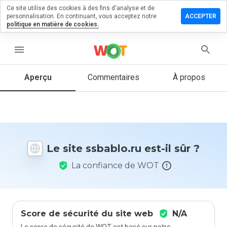
Ce site utilise des cookies à des fins d'analyse et de
sser un
personnalisation. En continuant, vous acceptez notre
ACCEPTER
mmentaire
politique en matière de cookies.
ablo.ru
menu
Aperçu
Commentaires
À propos
Quelle
note entre
1 et 5
donneriez-
vous à ce
Le site ssbablo.ru est-il sûr ?
site ?
La confiance de WOT
Score de sécurité du site web
N/A