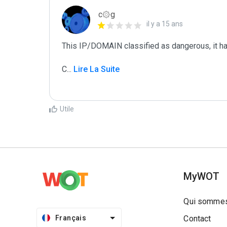
c۞g
il y a 15 ans
This IP/DOMAIN classified as dangerous, it has 
C
...
 Lire La Suite
Utile
MyWOT
Qui sommes
Français
Contact