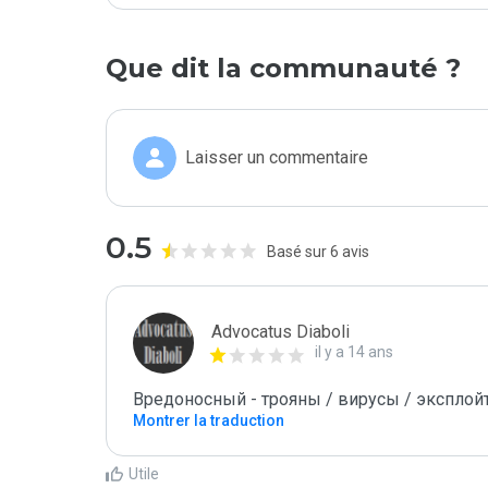
Que dit la communauté ?
Laisser un commentaire
0.5
Basé sur 6 avis
Advocatus Diaboli
il y a 14 ans
Вредоносный - трояны / вирусы / эксплойты! 
Montrer la traduction
Utile