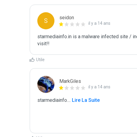
seidon
S
il y a 14 ans
starmediainfo.in is a malware infected site / i
visit!!
Utile
MarkGiles
il y a 14 ans
starmediainfo.
...
 Lire La Suite