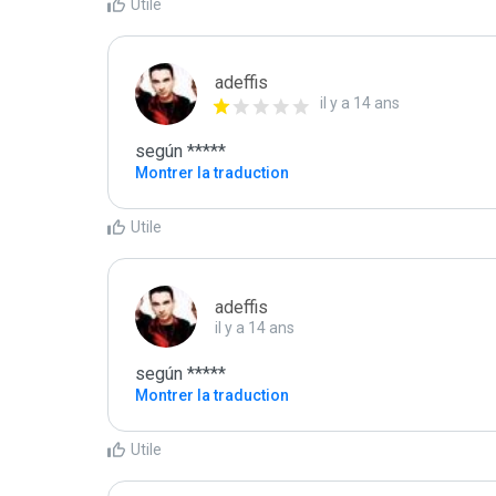
Utile
adeffis
il y a 14 ans
según *****
Montrer la traduction
Utile
adeffis
il y a 14 ans
según *****
Montrer la traduction
Utile