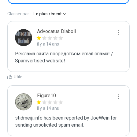
Classer par :
Le plus récent
Advocatus Diaboli
il y a 14 ans
Реклама сайта посредством email спама! / 
Spamvertised website!
Utile
Figure10
il y a 14 ans
stidmeiji.info has been reported by JoeWein for 
sending unsolicited spam email. 