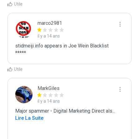
Utile
marco2981
il y a 14 ans
stidmeiji.info appears in Joe Wein Blacklist

*****
Utile
MarkGiles
il y a 14 ans
Major spammer - Digital Marketing Direct als
...
Lire La Suite