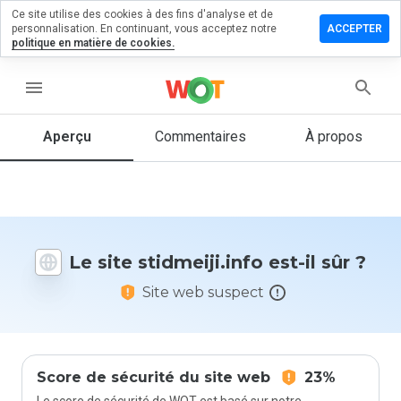
Ce site utilise des cookies à des fins d'analyse et de
sser un
personnalisation. En continuant, vous acceptez notre
ACCEPTER
mmentaire
politique en matière de cookies.
dmeiji.info
menu
Aperçu
Commentaires
À propos
Quelle
note entre
1 et 5
donneriez-
vous à ce
Le site stidmeiji.info est-il sûr ?
site ?
Site web suspect
Score de sécurité du site web
23%