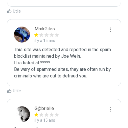
Utile
MarkGiles
il y a 15 ans
This site was detected and reported in the spam 
blocklist maintained by Joe Wein.

It is listed at *****

Be wary of spammed sites, they are often run by 
criminals who are out to defraud you.
Utile
G@brielle
il y a 15 ans