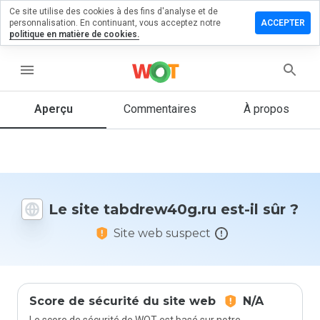
Ce site utilise des cookies à des fins d'analyse et de
sser un
personnalisation. En continuant, vous acceptez notre
ACCEPTER
mentaire
politique en matière de cookies.
drew40g.ru
menu
Aperçu
Commentaires
À propos
Quelle
note entre
1 et 5
donneriez-
vous à ce
Le site tabdrew40g.ru est-il sûr ?
site ?
Site web suspect
Score de sécurité du site web
N/A