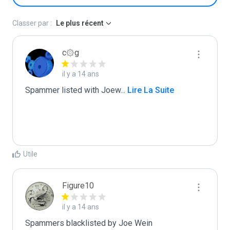
Classer par :
Le plus récent
c۞g
il y a 14 ans
Spammer listed with Joew
...
 Lire La Suite
Utile
Figure10
il y a 14 ans
Spammers blacklisted by Joe Wein 