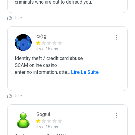
criminals who are out to defraud you.
Utile
c۞g
il y a 15 ans
Identity theft / credit card abuse

SCAM online casino

enter no information, atte
...
 Lire La Suite
Utile
Sogtul
il y a 15 ans