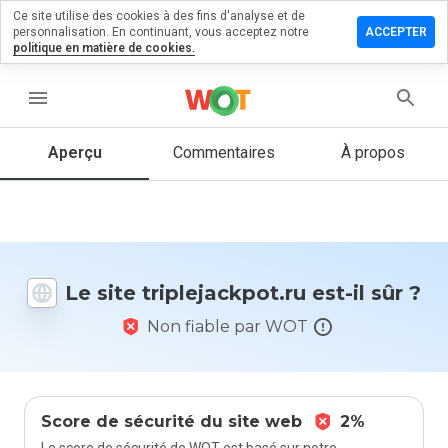
Ce site utilise des cookies à des fins d'analyse et de
ser un
personnalisation. En continuant, vous acceptez notre
ACCEPTER
mentaire
politique en matière de cookies.
lejackpot.ru
menu
Aperçu
Commentaires
À propos
Quelle
note entre
1 et 5
donneriez-
vous à ce
Le site triplejackpot.ru est-il sûr ?
site ?
Non fiable par WOT
Score de sécurité du site web
2%