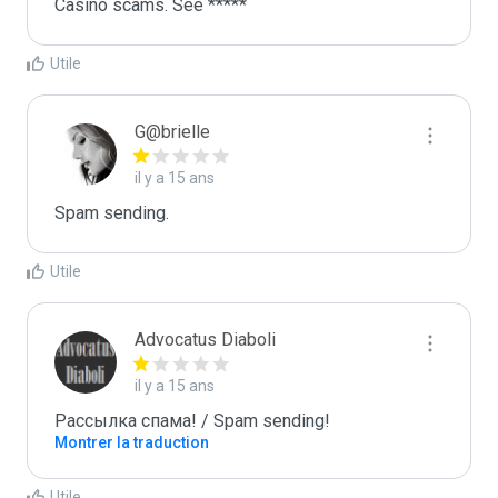
Casino scams. See *****
Utile
G@brielle
il y a 15 ans
Spam sending.
Utile
Advocatus Diaboli
il y a 15 ans
Рассылка спама! / Spam sending!
Montrer la traduction
Utile