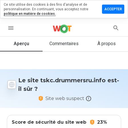
Ce site utilise des cookies à des fins d'analyse et de
 un
personnalisation. En continuant, vous acceptez notre
ACCEPTER
taire sur
politique en matière de cookies.
ummersru.info
menu
Aperçu
Commentaires
À propos
Quelle
note entre
1 et 5
donneriez-
vous à ce
site ?
Le site tskc.drummersru.info est-
il sûr ?
Site web suspect
Score de sécurité du site web
23%