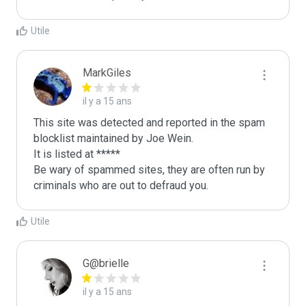
Utile
MarkGiles
il y a 15 ans
This site was detected and reported in the spam 
blocklist maintained by Joe Wein.

It is listed at *****

Be wary of spammed sites, they are often run by 
criminals who are out to defraud you.
Utile
G@brielle
il y a 15 ans