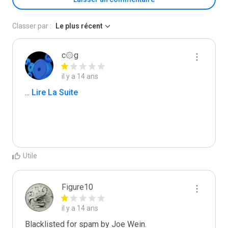
Classer par :
Le plus récent
c۞g
il y a 14 ans
...
 Lire La Suite
Utile
Figure10
il y a 14 ans
Blacklisted for spam by Joe Wein.