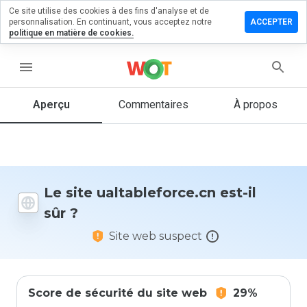
Ce site utilise des cookies à des fins d'analyse et de
ser un
personnalisation. En continuant, vous acceptez notre
ACCEPTER
entaire
politique en matière de cookies.
ableforce.cn
menu
Aperçu
Commentaires
À propos
Quelle
note entre
1 et 5
donneriez-
vous à ce
Le site ualtableforce.cn est-il
site ?
sûr ?
Site web suspect
Score de sécurité du site web
29%