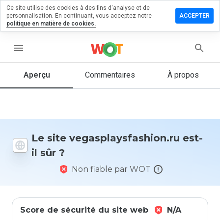
Ce site utilise des cookies à des fins d'analyse et de
 un
personnalisation. En continuant, vous acceptez notre
ACCEPTER
taire sur
politique en matière de cookies.
aysfashion.ru
menu
Aperçu
Commentaires
À propos
Quelle
note entre
1 et 5
donneriez-
vous à ce
site ?
Le site vegasplaysfashion.ru est-
il sûr ?
Non fiable par WOT
Score de sécurité du site web
N/A