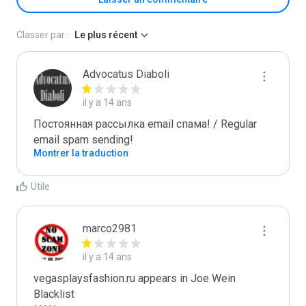
Classer par :
Le plus récent
Advocatus Diaboli
il y a 14 ans
Постоянная рассылка email спама! / Regular 
email spam sending!
Montrer la traduction
Utile
marco2981
il y a 14 ans
vegasplaysfashion.ru appears in Joe Wein 
Blacklist
