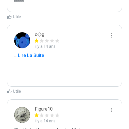
*****
Utile
c۞g
il y a 14 ans
...
 Lire La Suite
Utile
Figure10
il y a 14 ans