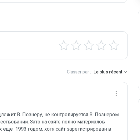
Classer par :
Le plus récent
лежит В. Познеру, не контролируется В. Познером 
ществовании. Зато на сайте полно материалов 
еще  1993 годом, хотя сайт зарегистрирован в 