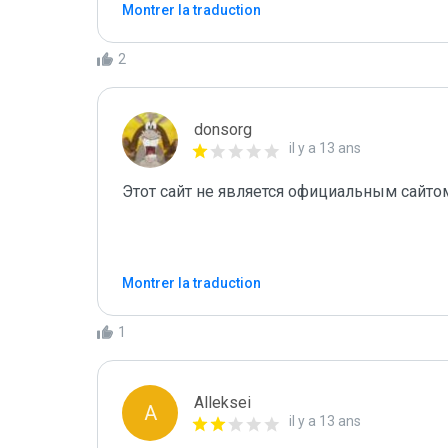
Montrer la traduction
2
donsorg
il y a 13 ans
Этот сайт не является официальным сайто
Montrer la traduction
1
Alleksei
A
il y a 13 ans