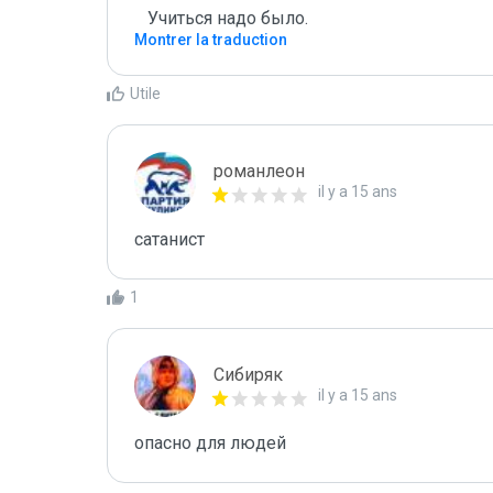
   Учиться надо было.
Montrer la traduction
Utile
романлеон
il y a 15 ans
сатанист
1
Сибиряк
il y a 15 ans
опасно для людей