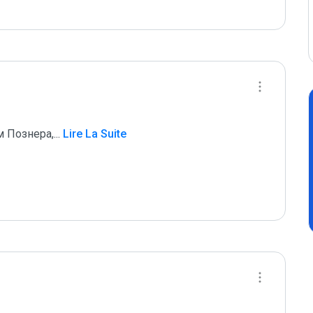
м Познера,
...
 Lire La Suite