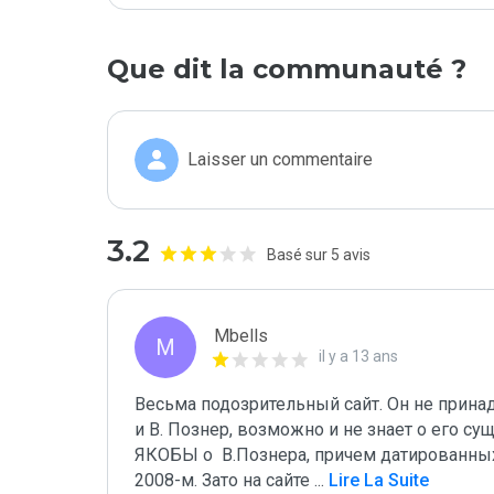
Que dit la communauté ?
Laisser un commentaire
3.2
Basé sur 5 avis
Mbells
M
il y a 13 ans
Весьма подозрительный сайт. Он не принад
и В. Познер, возможно и не знает о его су
ЯКОБЫ о  В.Познера, причем датированных 
2008-м. Зато на сайте 
...
 Lire La Suite