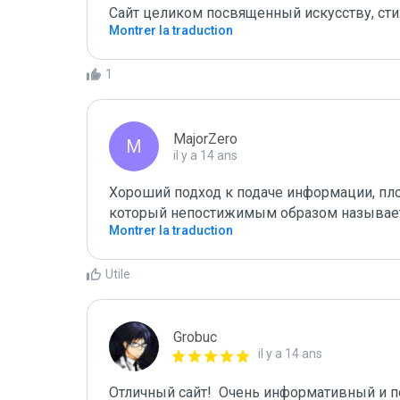
Сайт целиком посвященный искусству, ст
Montrer la traduction
1
MajorZero
M
il y a 14 ans
Хороший подход к подаче информации, плох
который непостижимым образом называется 
Montrer la traduction
Utile
Grobuc
il y a 14 ans
Отличный сайт!  Очень информативный и 