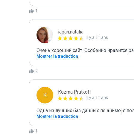
1
iagan.natalia
il y a 11 ans
Очень хороший сайт. Особенно нравится р
Montrer la traduction
2
Kozma Prutkoff
K
il y a 11 ans
Одна из лучших баз данных по аниме, с п
Montrer la traduction
1