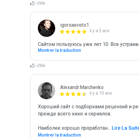
Utile
igorsaevets1
il y a 5 ans
Сайтом пользуюсь уже лет 10. Все устраива
Montrer la traduction
Utile
Alexandr.Marchenko
il y a 10 ans
Хороший сайт с подборками рецензий и ре
прежде всего кино и сериалов.

Наиболее хорошо проработан
...
 Lire La Suit
Montrer la traduction