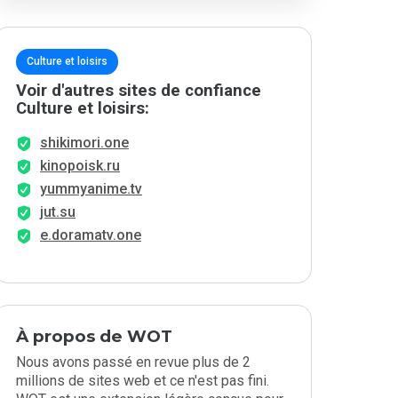
Culture et loisirs
Voir d'autres sites de confiance
Culture et loisirs:
shikimori.one
kinopoisk.ru
yummyanime.tv
jut.su
e.doramatv.one
À propos de WOT
Nous avons passé en revue plus de 2
millions de sites web et ce n'est pas fini.