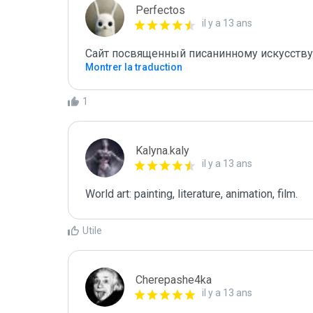
Perfectos
il y a 13 ans
Сайт посвященный писанинному искусству.
Montrer la traduction
1
Kalyna.kaly
il y a 13 ans
World art: painting, literature, animation, film. 
Utile
Cherepashe4ka
il y a 13 ans