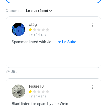
Classer par :
Le plus récent
c۞g
il y a 14 ans
Spammer listed with Jo
...
 Lire La Suite
Utile
Figure10
il y a 14 ans
Blacklisted for spam by Joe Wein.