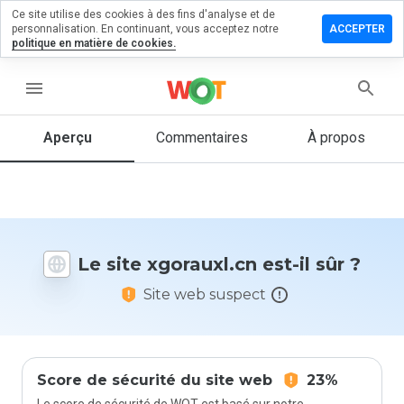
Ce site utilise des cookies à des fins d'analyse et de
sser un
personnalisation. En continuant, vous acceptez notre
ACCEPTER
mmentaire
politique en matière de cookies.
rauxl.cn
menu
Aperçu
Commentaires
À propos
Quelle
note entre
1 et 5
donneriez-
vous à ce
Le site xgorauxl.cn est-il sûr ?
site ?
Site web suspect
Score de sécurité du site web
23%