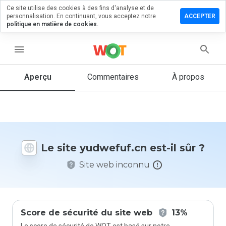
Ce site utilise des cookies à des fins d'analyse et de
sser un
personnalisation. En continuant, vous acceptez notre
ACCEPTER
mmentaire
politique en matière de cookies.
wefuf.cn
menu
Aperçu
Commentaires
À propos
Quelle
note entre
1 et 5
donneriez-
vous à ce
Le site yudwefuf.cn est-il sûr ?
site ?
Site web inconnu
Score de sécurité du site web
13%