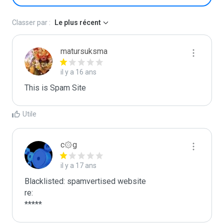
Classer par :
Le plus récent
matursuksma
il y a 16 ans
This is Spam Site
Utile
c۞g
il y a 17 ans
Blacklisted: spamvertised website

re:

*****