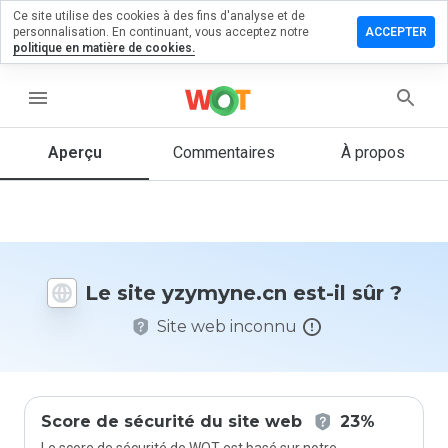
Ce site utilise des cookies à des fins d'analyse et de
sser un
personnalisation. En continuant, vous acceptez notre
ACCEPTER
mmentaire
politique en matière de cookies.
ymyne.cn
menu
Aperçu
Commentaires
À propos
Quelle
note entre
1 et 5
donneriez-
vous à ce
Le site yzymyne.cn est-il sûr ?
site ?
Site web inconnu
Score de sécurité du site web
23%