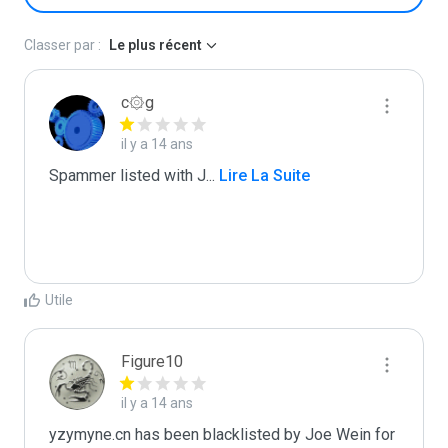
Classer par :
Le plus récent
c۞g
il y a 14 ans
Spammer listed with J
...
 Lire La Suite
Utile
Figure10
il y a 14 ans
yzymyne.cn has been blacklisted by Joe Wein for 