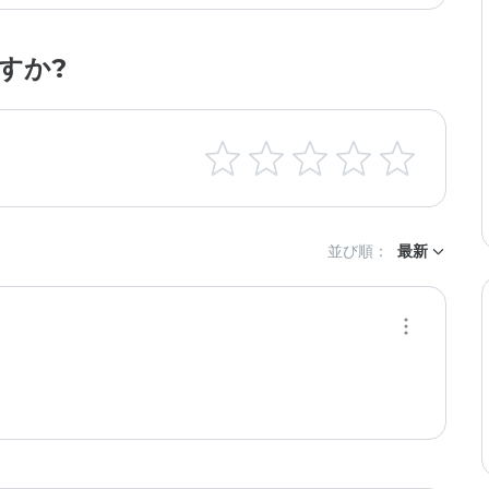
すか?
並び順：
最新