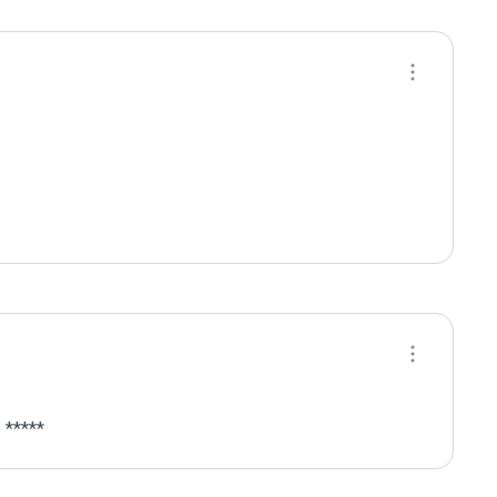
 *****