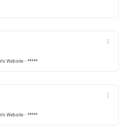
's Website - *****
's Website - *****