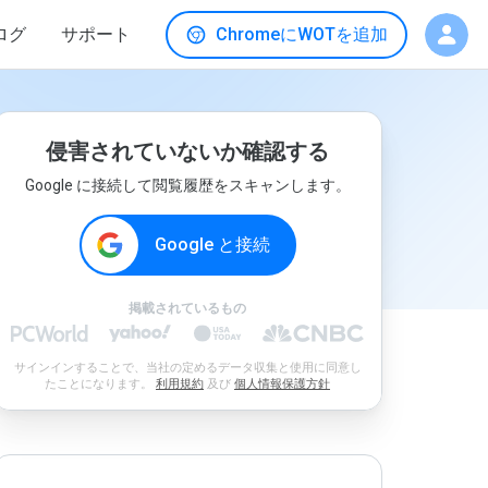
ログ
サポート
ChromeにWOTを追加
侵害されていないか確認する
Google に接続して閲覧履歴をスキャンします。
Google と接続
掲載されているもの
サインインすることで、当社の定めるデータ収集と使用に同意し
たことになります。
利用規約
及び
個人情報保護方針