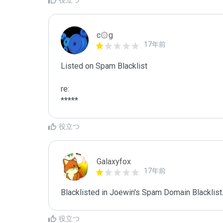
役立つ
c۞g
17年前
Listed on Spam Blacklist

re:

*****
役立つ
Galaxyfox
17年前
Blacklisted in Joewin's Spam Domain Blacklist.
役立つ