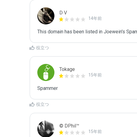
D V
14年前
This domain has been listed in Joewein's Spam
役立つ
Tokage
15年前
Spammer
役立つ
© DPhil™
15年前