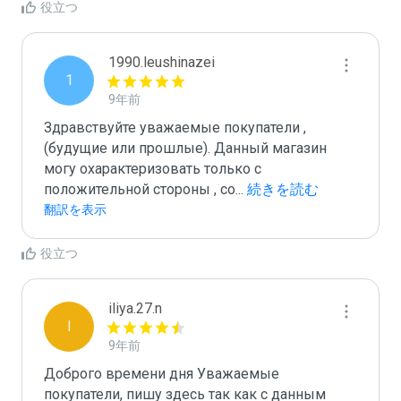
役立つ
1990.leushinazei
1
9年前
Здравствуйте уважаемые покупатели ,
(будущие или прошлые). Данный магазин 
могу охарактеризовать только с 
положительной стороны , со
...
 続きを読む
翻訳を表示
役立つ
iliya.27.n
I
9年前
Доброго времени дня Уважаемые 
покупатели, пишу здесь так как с данным 