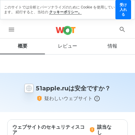
受け
このサイトでは分析とパーソナライズのために Cookie を使用してい
apple.ru
入れ
ます。 続行すると、当社の
クッキーポリシー。
にレビュ
る
ーを残す
menu
概要
レビュー
情報
この
ウェ
ブサ
イト
を1
から
51apple.ruは安全ですか？
5の
間
疑わしいウェブサイト
で、
どの
よう
に評
価し
ます
ウェブサイトのセキュリティスコ
該当な
か？
ア
し