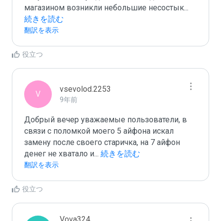
магазином возникли небольшие несостык
...
続きを読む
翻訳を表示
役立つ
vsevolod.2253
V
9年前
Добрый вечер уважаемые пользователи, в 
связи с поломкой моего 5 айфона искал 
замену после своего старичка, на 7 айфон 
денег не хватало и
...
 続きを読む
翻訳を表示
役立つ
Vova324