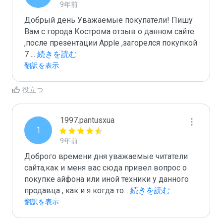
9年前
Добрый день Уважаемые покупатели! Пишу 
Вам с города Кострома отзыв о данном сайте 
,после презентации Apple ,загорелся покупкой 
7 
...
 続きを読む
翻訳を表示
役立つ
1997.pantusxua
1
9年前
Доброго времени дня уважаемые читатели 
сайта,как и меня вас сюда привел вопрос о 
покупке айфона или иной техники у данного 
продавца , как и я когда то
...
 続きを読む
翻訳を表示