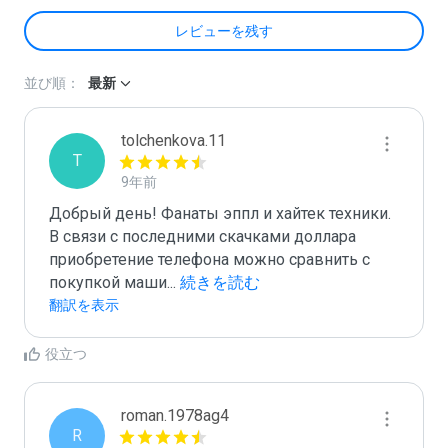
レビューを残す
並び順：
最新
tolchenkova.11
T
9年前
Добрый день! Фанаты эппл и хайтек техники. 
В связи с последними скачками доллара 
приобретение телефона можно сравнить с 
покупкой маши
...
 続きを読む
翻訳を表示
役立つ
roman.1978ag4
R