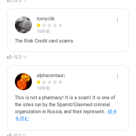
役立つ
tomyclik
16年前
The Risk Credit card scams.
役立つ
alphacentauri
16年前
This is not a pharmacy! It is a scam! It is one of 
the sites run by the Spamit/Glavmed criminal 
organization in Russia, and their represent
...
 続き
を読む
役立つ