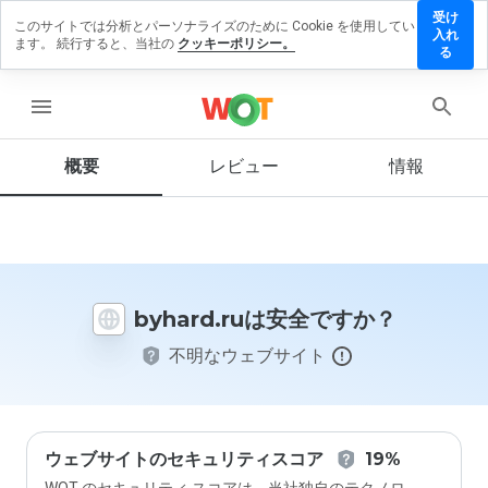
受け
このサイトでは分析とパーソナライズのために Cookie を使用してい
yhard.ru
入れ
ます。 続行すると、当社の
クッキーポリシー。
にレビ
る
ューを
残す
menu
概要
レビュー
情報
この
ウェ
ブサ
イト
を1
byhard.ruは安全ですか？
から
5の
不明なウェブサイト
間
で、
どの
よう
に評
価し
ウェブサイトのセキュリティスコア
19%
ます