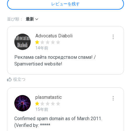
レビューを残す
並び順：
最新
Advocatus Diaboli
14年前
Реклама сайта посредством спама! / 
Spamvertised website!
役立つ
plasmatastic
15年前
Confirmed spam domain as of March 2011. 
(Verified by: *****