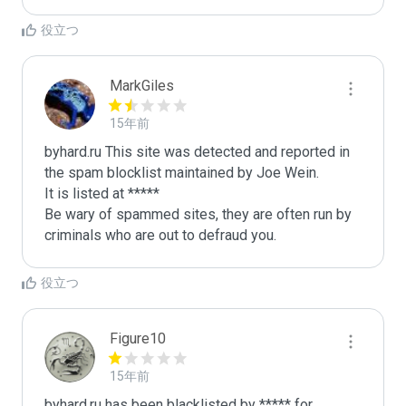
役立つ
MarkGiles
15年前
byhard.ru This site was detected and reported in 
the spam blocklist maintained by Joe Wein.

It is listed at *****

Be wary of spammed sites, they are often run by 
criminals who are out to defraud you.
役立つ
Figure10
15年前
byhard.ru has been blacklisted by ***** for 