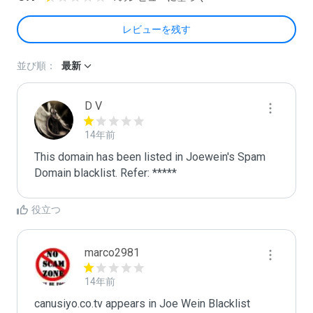
レビューを残す
並び順：
最新
D V
14年前
This domain has been listed in Joewein's Spam 
Domain blacklist. Refer: *****
役立つ
marco2981
14年前
canusiyo.co.tv appears in Joe Wein Blacklist
