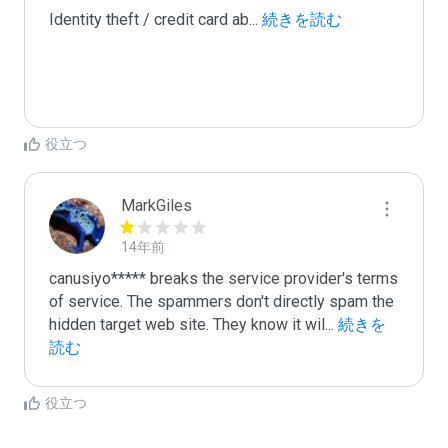
Identity theft / credit card ab
...
 続きを読む
役立つ
MarkGiles
14年前
canusiyo***** breaks the service provider's terms 
of service. The spammers don't directly spam the 
hidden target web site. They know it wil
...
 続きを
読む
役立つ