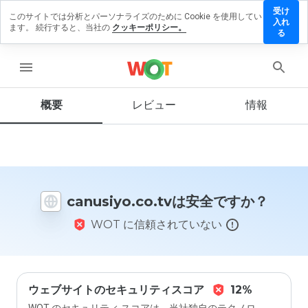
受け
このサイトでは分析とパーソナライズのために Cookie を使用してい
siyo.co.tv
入れ
ます。 続行すると、当社の
クッキーポリシー。
レビューを
る
す
menu
概要
レビュー
情報
この
ウェ
ブサ
イト
を1
から
canusiyo.co.tvは安全ですか？
5の
間
WOT に信頼されていない
で、
どの
よう
に評
価し
ます
ウェブサイトのセキュリティスコア
12%
か？