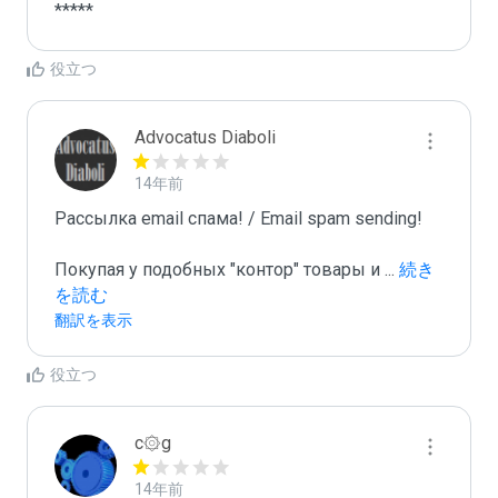
*****
役立つ
Advocatus Diaboli
14年前
Рассылка email спама! / Email spam sending! 

Покупая у подобных "контор" товары и 
...
 続き
を読む
翻訳を表示
役立つ
c۞g
14年前