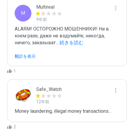
Multireal
M
9年前
ALARM! ОСТОРОЖНО МОШЕННИКИ! Ни в 
коем разе, даже не вздумайте, никогда, 
ничего, заказыват
...
 続きを読む
翻訳を表示
1
Safe_Watch
12年前
Money laundering, illegal money transactions...
2