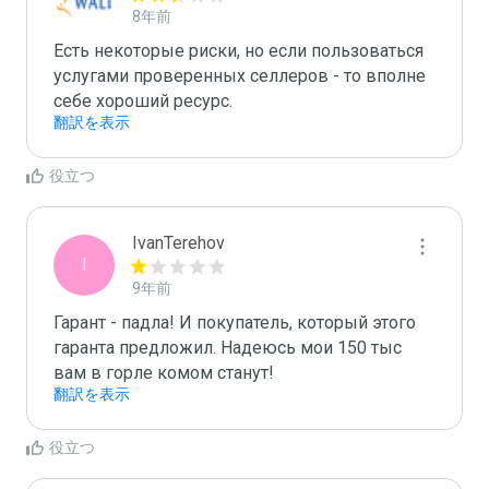
8年前
Есть некоторые риски, но если пользоваться 
услугами проверенных селлеров - то вполне 
себе хороший ресурс.
翻訳を表示
役立つ
IvanTerehov
I
9年前
Гарант - падла! И покупатель, который этого 
гаранта предложил. Надеюсь мои 150 тыс 
вам в горле комом станут! 
翻訳を表示
役立つ