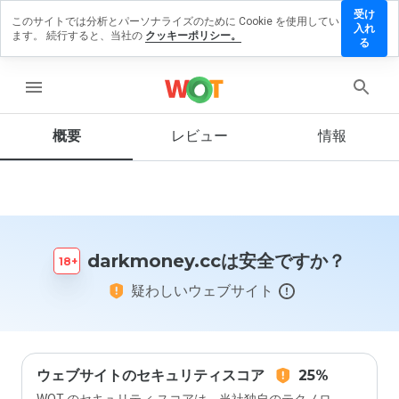
受け
このサイトでは分析とパーソナライズのために Cookie を使用してい
kmoney.cc
入れ
ます。 続行すると、当社の
クッキーポリシー。
レビュー
る
残す
menu
概要
レビュー
情報
この
ウェ
ブサ
イト
を1
から
darkmoney.ccは安全ですか？
5の
間
疑わしいウェブサイト
で、
どの
よう
に評
価し
ます
ウェブサイトのセキュリティスコア
25%
か？