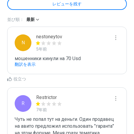
レビューを残す
並び順：
最新
nestoneytov
N
5年前
мошенники кинули на 70 Usd 
翻訳を表示
役立つ
Restrictor
R
7年前
Чуть не попал тут на деньги. Один продавец 
на авито предложил использовать "гаранта" 
на этом форуме. Меня сразу тематика 