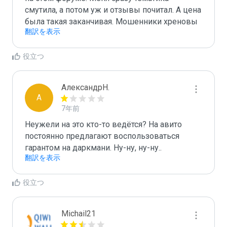
смутила, а потом уж и отзывы почитал. А цена 
была такая заканчивая. Мошенники хреновы
翻訳を表示
役立つ
АлександрН.
А
7年前
Неужели на это кто-то ведётся? На авито 
постоянно предлагают воспользоваться 
гарантом на даркмани. Ну-ну, ну-ну.. 
翻訳を表示
役立つ
Michail21