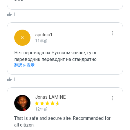
1
sputnic1
S
11年前
Нет перевода на Русском языке, гугл 
переводчик переводит не стандратно
翻訳を表示
1
Jonas LAMINE
12年前
That is safe and secure site. Recommended for 
all citizen.