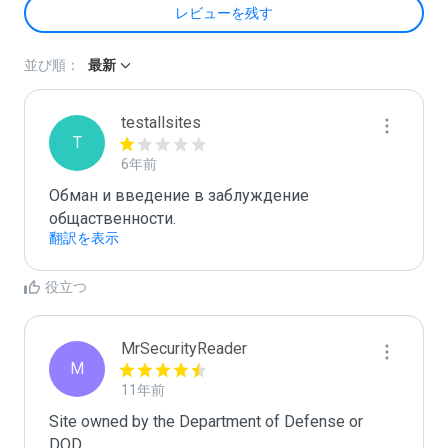
レビューを残す
並び順：
最新
testallsites
T
6年前
Обман и введение в заблуждение 
общаственности.
翻訳を表示
役立つ
MrSecurityReader
M
11年前
Site owned by the Department of Defense or 
DOD