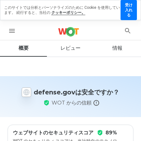
受け
このサイトでは分析とパーソナライズのために Cookie を使用してい
fense.gov
入れ
ます。 続行すると、当社の
クッキーポリシー。
レビュー
る
残す
menu
概要
レビュー
情報
この
ウェ
ブサ
イト
を1
から
defense.govは安全ですか？
5の
間
WOT からの信頼
で、
どの
よう
に評
価し
ます
ウェブサイトのセキュリティスコア
89%
か？