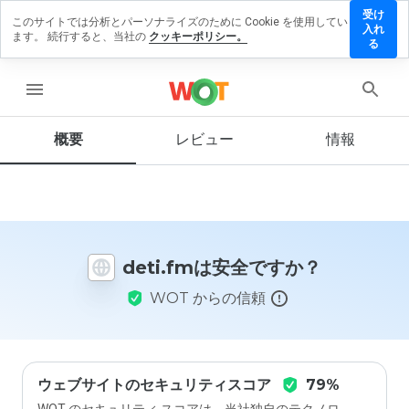
受け
このサイトでは分析とパーソナライズのために Cookie を使用してい
deti.fm
入れ
ます。 続行すると、当社の
クッキーポリシー。
にレビ
る
ューを
残す
menu
概要
レビュー
情報
この
ウェ
ブサ
イト
を1
deti.fmは安全ですか？
から
5の
WOT からの信頼
間
で、
どの
よう
に評
価し
ウェブサイトのセキュリティスコア
79%
ます