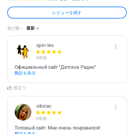
レビューを残す
並び順：
最新
spiri-leo
4年前
Официальный сайт "Детское Радио"
翻訳を表示
役立つ
sibiriac
6年前
Топовый сайт. Мне очень понравился!
翻訳を表示