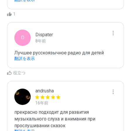
1
Dispater
D
8年前
Лучшее русскоязычное радио для детей
翻訳を表示
役立つ
andrusha
16年前
прекрасно подходит для развития 
музыкального слуха и внимания при 
прослушивании сказок