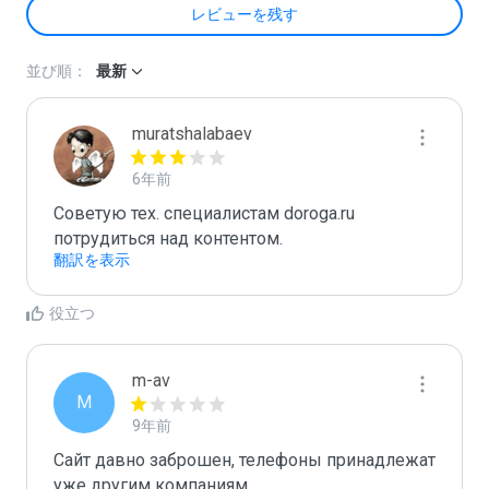
レビューを残す
並び順：
最新
muratshalabaev
6年前
Советую тех. специалистам doroga.ru 
потрудиться над контентом.
翻訳を表示
役立つ
m-av
M
9年前
Сайт давно заброшен, телефоны принадлежат 
уже другим компаниям.