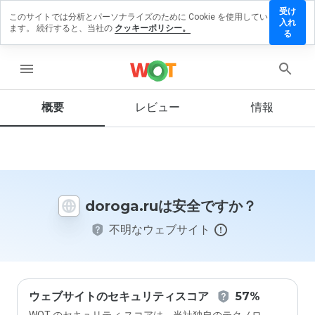
受け
このサイトでは分析とパーソナライズのために Cookie を使用してい
oroga.ru
入れ
ます。 続行すると、当社の
クッキーポリシー。
にレビュ
る
ーを残す
menu
概要
レビュー
情報
この
ウェ
ブサ
イト
を1
から
doroga.ruは安全ですか？
5の
間
不明なウェブサイト
で、
どの
よう
に評
価し
ます
ウェブサイトのセキュリティスコア
57%
か？