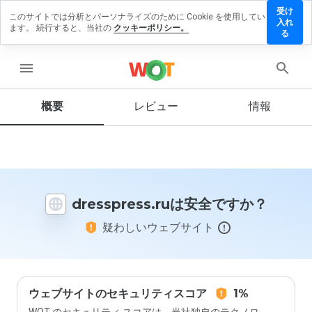
受け
このサイトでは分析とパーソナライズのために Cookie を使用してい
sspress.ru
入れ
ます。 続行すると、当社の
クッキーポリシー。
レビューを
る
す
menu
概要
レビュー
情報
この
ウェ
ブサ
イト
を1
から
dresspress.ruは安全ですか？
5の
間
疑わしいウェブサイト
で、
どの
よう
に評
価し
ます
ウェブサイトのセキュリティスコア
1%
か？