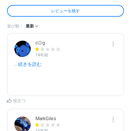
レビューを残す
並び順：
最新
c۞g
14年前
...
 続きを読む
役立つ
MarkGiles
15年前