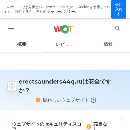
受け
このサイトでは分析とパーソナライズのために Cookie を使用してい
aunders44q.ru
入れ
ます。 続行すると、当社の
クッキーポリシー。
ューを残す
る
menu
概要
レビュー
情報
この
ウェ
ブサ
イト
を1
から
5の
erectsaunders44q.ruは安全です
間
か？
で、
どの
疑わしいウェブサイト
よう
に評
価し
ます
か？
ウェブサイトのセキュリティスコ
該当な
ア
し