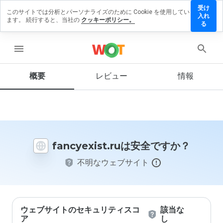
受け
このサイトでは分析とパーソナライズのために Cookie を使用してい
cyexist.ru
入れ
ます。 続行すると、当社の
クッキーポリシー。
レビュー
る
残す
menu
概要
レビュー
情報
この
ウェ
ブサ
イト
を1
から
fancyexist.ruは安全ですか？
5の
間
不明なウェブサイト
で、
どの
よう
に評
価し
ます
ウェブサイトのセキュリティスコ
該当な
か？
ア
し