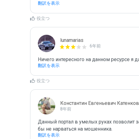
翻訳を表示
役立つ
lunamarias
6年前
Ничего интересного на данном ресурсе я д
翻訳を表示
役立つ
Константин Евгеньевич Катенков
8年前
Данный портал в умелых руках позволит з
бы не нарваться на мошенника.
翻訳を表示