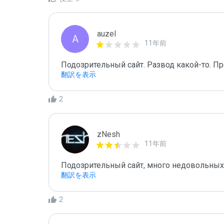
auzel
A
11年前
Подозрительный сайт. Развод какой-то. Пр
翻訳を表示
2
zNesh
11年前
Подозрительный сайт, много недовольны
翻訳を表示
2