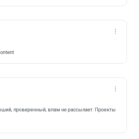
ontent
роший, проверенный, впам не рассылает. Проекты 