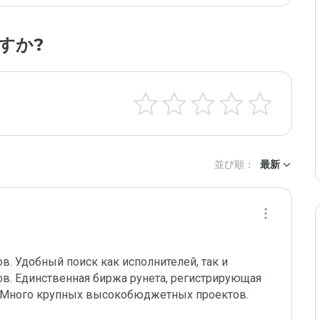
すか?
並び順：
最新
. Удобный поиск как исполнителей, так и 
в. Единственная биржа рунета, регистрирующая 
 Много крупных высокобюджетных проектов. 