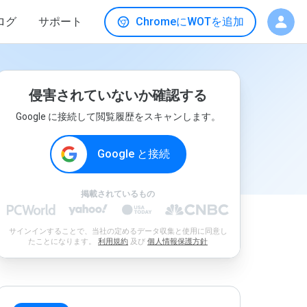
ログ
サポート
ChromeにWOTを追加
侵害されていないか確認する
Google に接続して閲覧履歴をスキャンします。
Google と接続
掲載されているもの
サインインすることで、当社の定めるデータ収集と使用に同意し
たことになります。
利用規約
及び
個人情報保護方針