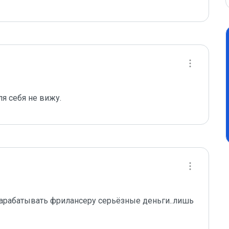
ля себя не вижу.
арабатывать фрилансеру серьёзные деньги..лишь 