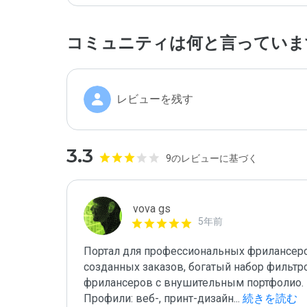
コミュニティは何と言っていま
レビューを残す
3.3
9のレビューに基づく
vova gs
5年前
Портал для профессиональных фрилансеров
созданных заказов, богатый набор фильтро
фрилансеров с внушительным портфолио.
Профили: веб-, принт-дизайн
...
 続きを読む