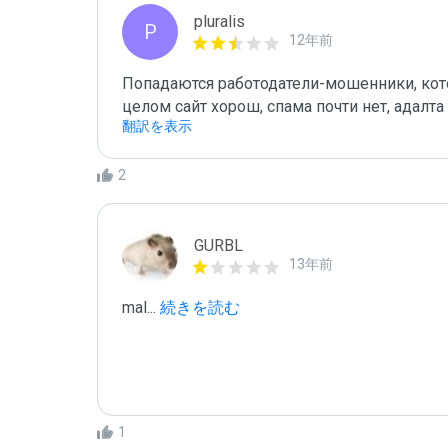
pluralis
P
12年前
Попадаются работодатели-мошенники, кото
целом сайт хорош, спама почти нет, адалт
翻訳を表示
2
GURBL
13年前
mal
...
 続きを読む
1