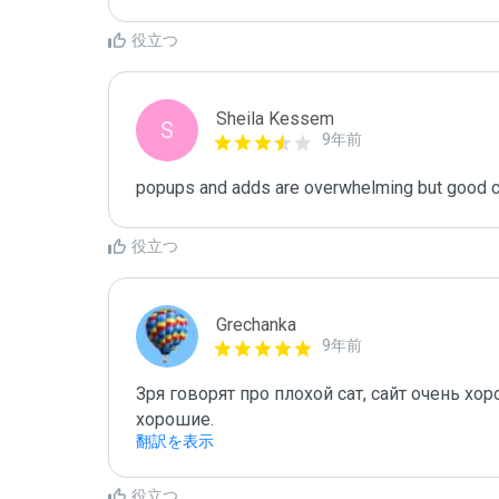
役立つ
Sheila Kessem
S
9年前
popups and adds are overwhelming but good c
役立つ
Grechanka
9年前
Зря говорят про плохой сат, сайт очень хо
хорошие.
翻訳を表示
役立つ