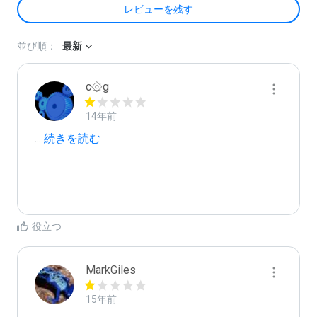
レビューを残す
並び順：
最新
c۞g
14年前
...
 続きを読む
役立つ
MarkGiles
15年前