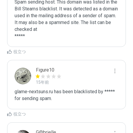
Spam sending host. This domain was listed in the 
Bill Stearns blacklist. It was detected as a domain 
used in the mailing address of a sender of spam.

It may also be a spammed site. The list can be 
checked at 

役立つ
Figure10
15年前
glame-nextsuns.ru has been blacklisted by ***** 
for sending spam. 
役立つ
G@brielle