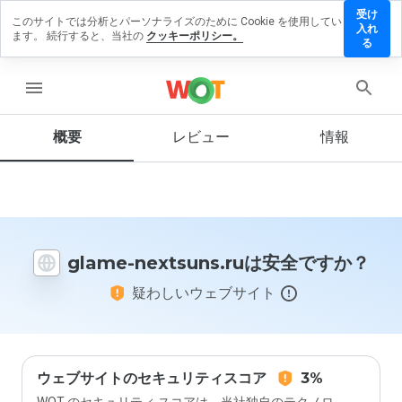
受け
このサイトでは分析とパーソナライズのために Cookie を使用してい
ame-
入れ
ます。 続行すると、当社の
クッキーポリシー。
xtsuns.ru
る
レビュー
残す
menu
概要
レビュー
情報
この
ウェ
ブサ
イト
を1
glame-nextsuns.ruは安全ですか？
から
5の
疑わしいウェブサイト
間
で、
どの
よう
に評
価し
ウェブサイトのセキュリティスコア
3%
ます