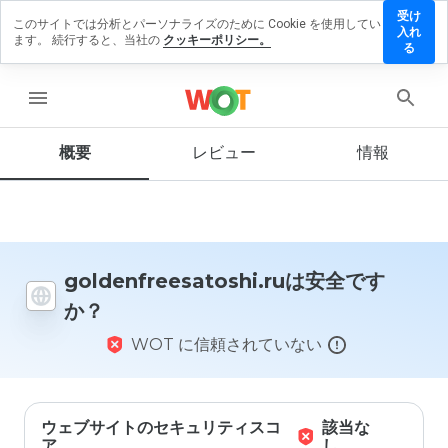
受け
このサイトでは分析とパーソナライズのために Cookie を使用してい
reesatoshi.ru
入れ
ます。 続行すると、当社の
クッキーポリシー。
ューを残す
る
menu
概要
レビュー
情報
この
ウェ
ブサ
イト
を1
から
5の
goldenfreesatoshi.ruは安全です
間
か？
で、
どの
WOT に信頼されていない
よう
に評
価し
ます
か？
ウェブサイトのセキュリティスコ
該当な
ア
し