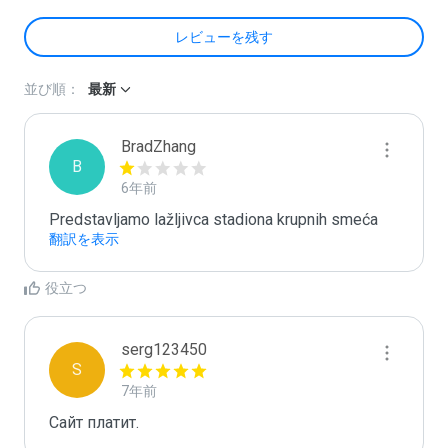
レビューを残す
並び順：
最新
BradZhang
B
6年前
Predstavljamo lažljivca stadiona krupnih smeća
翻訳を表示
役立つ
serg123450
S
7年前
Сайт платит.