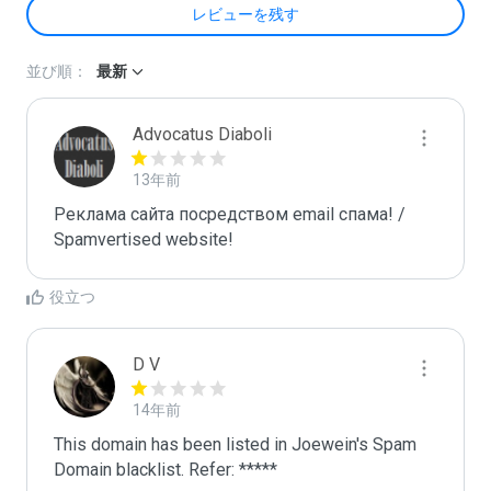
レビューを残す
並び順：
最新
Advocatus Diaboli
13年前
Реклама сайта посредством email спама! / 
Spamvertised website!
役立つ
D V
14年前
This domain has been listed in Joewein's Spam 
Domain blacklist. Refer: *****