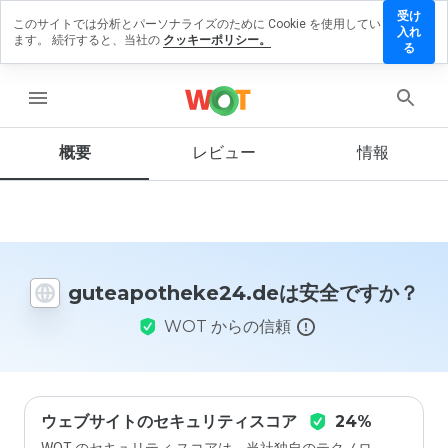
受け
このサイトでは分析とパーソナライズのために Cookie を使用してい
potheke24.de
入れ
ます。 続行すると、当社の
クッキーポリシー。
ビューを残す
る
menu
概要
レビュー
情報
この
ウェ
ブサ
イト
を1
から
5の
guteapotheke24.deは安全ですか？
間
で、
WOT からの信頼
どの
よう
に評
価し
ます
か？
ウェブサイトのセキュリティスコア
24%