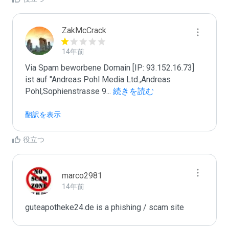
ZakMcCrack
14年前
Via Spam beworbene Domain [IP: 93.152.16.73] 
ist auf "Andreas Pohl Media Ltd.,Andreas 
Pohl,Sophienstrasse 9
...
 続きを読む
翻訳を表示
役立つ
marco2981
14年前
guteapotheke24.de is a phishing / scam site