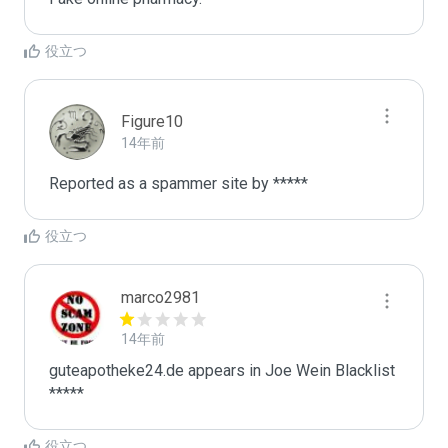
役立つ
Figure10
14年前
Reported as a spammer site by *****
役立つ
marco2981
14年前
guteapotheke24.de appears in Joe Wein Blacklist

*****
役立つ