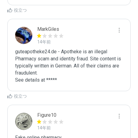
役立つ
MarkGiles
14年前
guteapotheke24.de - Apotheke is an illegal 
Pharmacy scam and identity fraud. Site content is 
typically written in German. All of their claims are 
fraudulent. 

See details at *****
役立つ
Figure10
14年前
Fake online pharmacy. 