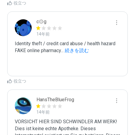
役立つ
c۞g
14年前
Identity theft / credit card abuse / health hazard

FAKE online pharmacy
...
 続きを読む
役立つ
HansTheBlueFrog
14年前
VORSICHT HIER SIND SCHWINDLER AM WERK! 
Dies ist keine echte Apotheke. Dieses 