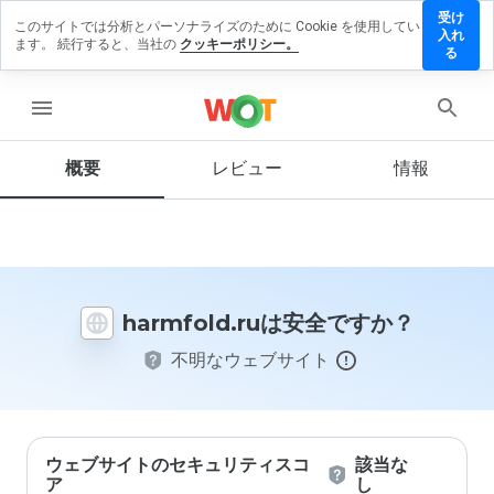
受け
このサイトでは分析とパーソナライズのために Cookie を使用してい
rmfold.ru
入れ
ます。 続行すると、当社の
クッキーポリシー。
レビュ
る
を残す
menu
概要
レビュー
情報
この
ウェ
ブサ
イト
を1
から
harmfold.ruは安全ですか？
5の
間
不明なウェブサイト
で、
どの
よう
に評
価し
ます
ウェブサイトのセキュリティスコ
該当な
か？
ア
し