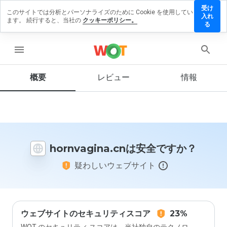
受け
このサイトでは分析とパーソナライズのために Cookie を使用してい
nvagina.cn
入れ
ます。 続行すると、当社の
クッキーポリシー。
レビュー
る
残す
menu
概要
レビュー
情報
この
ウェ
ブサ
イト
を1
から
hornvagina.cnは安全ですか？
5の
間
疑わしいウェブサイト
で、
どの
よう
に評
価し
ます
ウェブサイトのセキュリティスコア
23%
か？