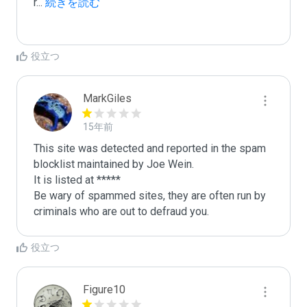
r
...
 続きを読む
役立つ
MarkGiles
15年前
This site was detected and reported in the spam 
blocklist maintained by Joe Wein.

It is listed at *****

Be wary of spammed sites, they are often run by 
criminals who are out to defraud you.
役立つ
Figure10