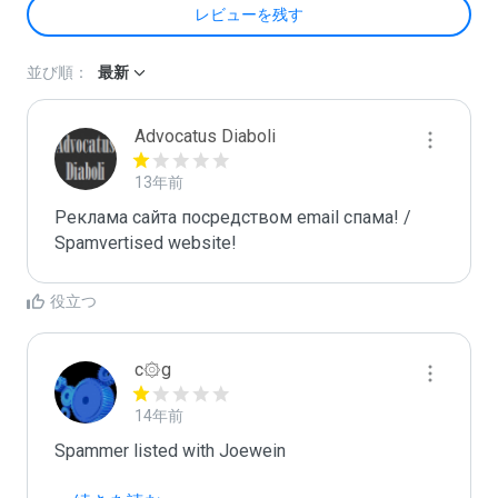
レビューを残す
並び順：
最新
Advocatus Diaboli
13年前
Реклама сайта посредством email спама! / 
Spamvertised website!
役立つ
c۞g
14年前
Spammer listed with Joewein
