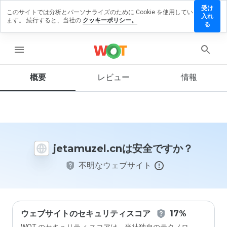
受け
このサイトでは分析とパーソナライズのために Cookie を使用してい
amuzel.cn
入れ
ます。 続行すると、当社の
クッキーポリシー。
レビュー
る
残す
menu
概要
レビュー
情報
この
ウェ
ブサ
イト
を1
から
jetamuzel.cnは安全ですか？
5の
間
不明なウェブサイト
で、
どの
よう
に評
価し
ます
ウェブサイトのセキュリティスコア
17%
か？