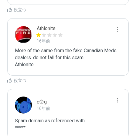
役立つ
Athlonite
16年前
More of the same from the fake Canadian Meds. 
dealers. do not fall for this scam.

Athlonite.
役立つ
c۞g
16年前
Spam domain as referenced with:

*****