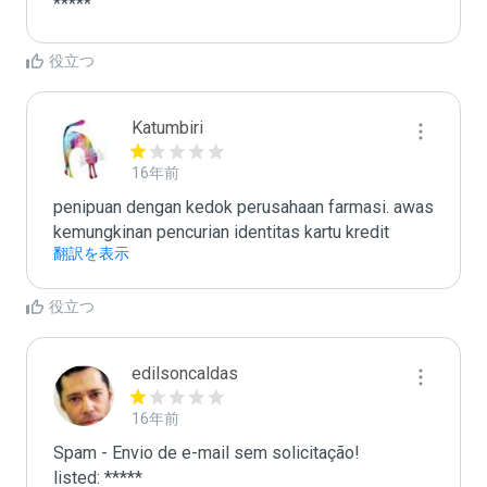
*****
役立つ
Katumbiri
16年前
penipuan dengan kedok perusahaan farmasi. awas 
kemungkinan pencurian identitas kartu kredit
翻訳を表示
役立つ
edilsoncaldas
16年前
Spam - Envio de e-mail sem solicitação!

listed: *****