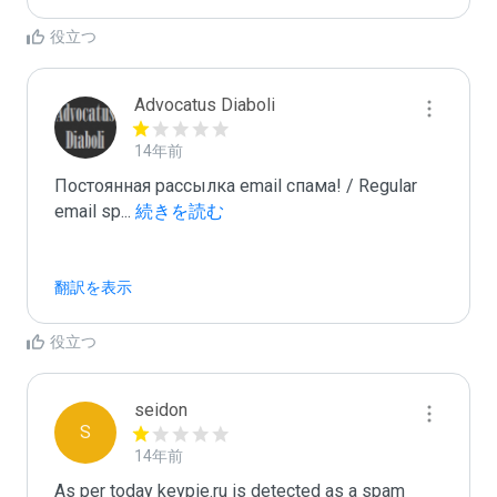
役立つ
Advocatus Diaboli
14年前
Постоянная рассылка email спама! / Regular 
email sp
...
 続きを読む
翻訳を表示
役立つ
seidon
S
14年前
As per today keypie.ru is detected as a spam 