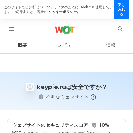
受け
このサイトでは分析とパーソナライズのために Cookie を使用してい
eypie.ru
入れ
ます。 続行すると、当社の
クッキーポリシー。
にレビ
る
ューを
残す
menu
概要
レビュー
情報
この
ウェ
ブサ
イト
を1
keypie.ruは安全ですか？
から
5の
不明なウェブサイト
間
で、
どの
よう
に評
価し
ウェブサイトのセキュリティスコア
10%
ます