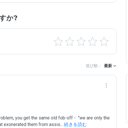
すか?
並び順：
最新
oblem, you get the same old fob-off -  "we are only the 
 that exonerated them from assis
...
 続きを読む