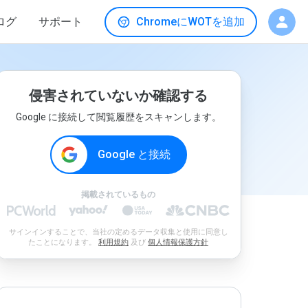
ログ
サポート
ChromeにWOTを追加
侵害されていないか確認する
Google に接続して閲覧履歴をスキャンします。
Google と接続
掲載されているもの
サインインすることで、当社の定めるデータ収集と使用に同意し
たことになります。
利用規約
及び
個人情報保護方針