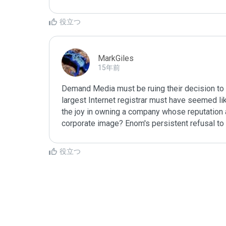
役立つ
MarkGiles
15年前
Demand Media must be ruing their decision to 
largest Internet registrar must have seemed like
the joy in owning a company whose reputation as
corporate image? Enom's persistent refusal to 
む
役立つ